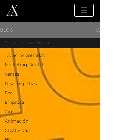
BLOG
Todas las entradas
Todas las entradas
Marketing Digital
Ventas
Diseño gráfico
Eco
Empresa
Cine
Animación
Creatividad
NFT