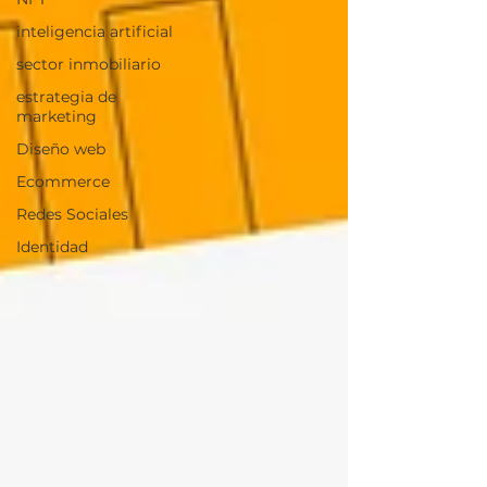
inteligencia artificial
sector inmobiliario
estrategia de
marketing
Diseño web
Ecommerce
Redes Sociales
Identidad