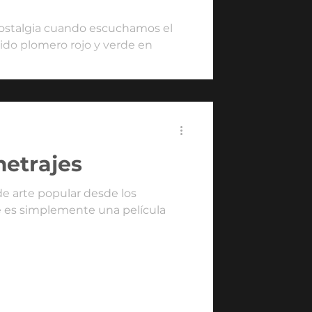
ostalgia cuando escuchamos el
ido plomero rojo y verde en
metrajes
e arte popular desde los
e es simplemente una película