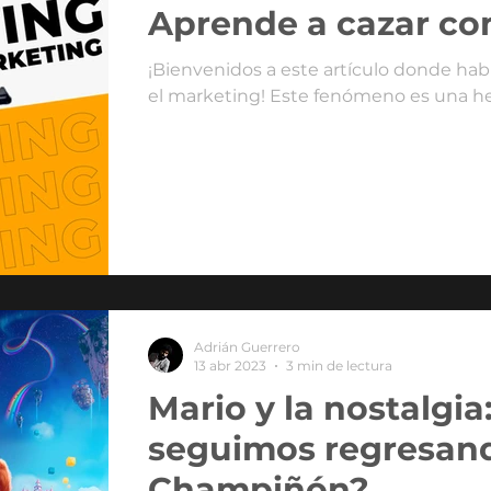
Aprende a cazar co
¡Bienvenidos a este artículo donde ha
el marketing! Este fenómeno es una her
Adrián Guerrero
13 abr 2023
3 min de lectura
Mario y la nostalgia
seguimos regresand
Champiñón?