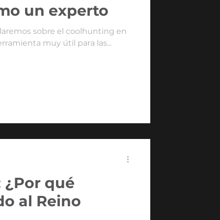
mo un experto
blaremos sobre el coolhunting en
ramienta muy útil para las...
: ¿Por qué
o al Reino