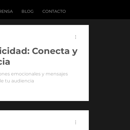
RENSA
BLOG
CONTACTO
licidad: Conecta y
cia
xiones emocionales y mensajes
e tu audiencia