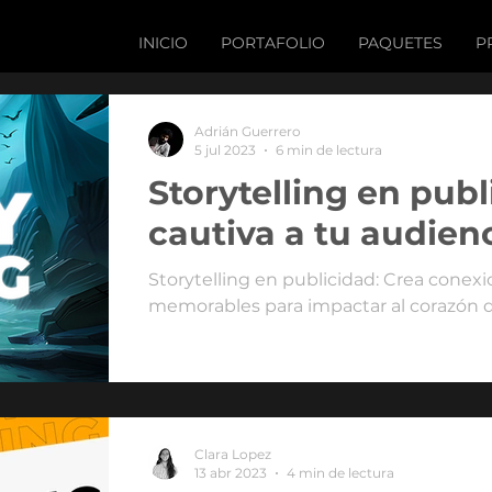
INICIO
PORTAFOLIO
PAQUETES
P
Adrián Guerrero
5 jul 2023
6 min de lectura
Storytelling en pub
cautiva a tu audien
Storytelling en publicidad: Crea cone
memorables para impactar al corazón d
Clara Lopez
13 abr 2023
4 min de lectura