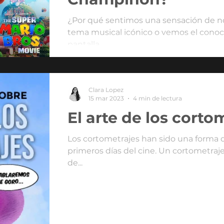
¿Por qué sentimos una sensación de n
tema musical icónico o vemos el conoc
pantalla
Clara Lopez
15 mar 2023
4 min de lectura
El arte de los corto
Los cortometrajes han sido una forma d
primeros días del cine. Un cortometraj
de...