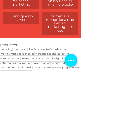
de hacer 
ya no tiene el 
marketing
mismo efecto
Opino que no 
No tenía la 
sirven
menor idea que 
hacían 
marketing con 
eso
Etiquetas:
branding
creatividad
diseñadores
diseño
publicidad
marketingdigital
consejos
mercadeo
agenciacreativa
estudiocreativo
arte
redessociales
agenciadigital
tarifario
estrategiadigital
marketing
animacion
color
trend
peliculas
trending
mario
nintendo
nostalgia
bowser
videojuegos
juegos
culturapop
pop
hottopic
Marketing Digital
Diseño gráfico
Cine