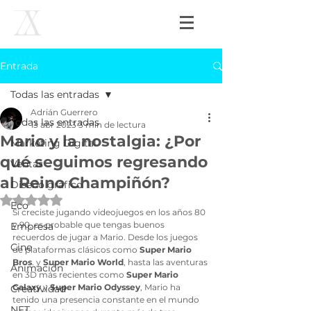
Entrada
Todas las entradas
Adrián Guerrero
Todas las entradas
13 abr 2023
3 min de lectura
Mario y la nostalgia: ¿Por
Marketing Digital
qué seguimos regresando
Ventas
al Reino Champiñón?
Diseño gráfico
Obtuvo NaN de 5 estrellas.
Eco
Si creciste jugando videojuegos en los años 80 
y 90, es probable que tengas buenos 
Empresa
recuerdos de jugar a Mario. Desde los juegos 
Cine
de plataformas clásicos como 
Super Mario 
Bros
. y 
Super Mario World
, hasta las aventuras 
Animación
en 3D más recientes como 
Super Mario 
Galaxy
 y 
Super Mario Odyssey
, Mario ha 
Creatividad
tenido una presencia constante en el mundo 
NFT