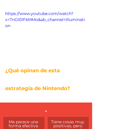
https://www.youtube.com/watch?
v=TnGl01FkMMo&ab_channel=Illuminati
on
¿Qué opinan de esta 
estrategia de Nintendo?
.
Me parece una 
Tiene cosas muy 
forma efectiva 
positivas, pero 