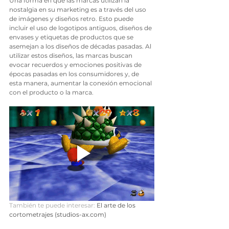
Una forma en que las marcas utilizan la 
nostalgia en su marketing es a través del uso 
de imágenes y diseños retro. Esto puede 
incluir el uso de logotipos antiguos, diseños de 
envases y etiquetas de productos que se 
asemejan a los diseños de décadas pasadas. Al 
utilizar estos diseños, las marcas buscan 
evocar recuerdos y emociones positivas de 
épocas pasadas en los consumidores y, de 
esta manera, aumentar la conexión emocional 
con el producto o la marca.
También te puede interesar:
El arte de los 
cortometrajes (studios-ax.com)