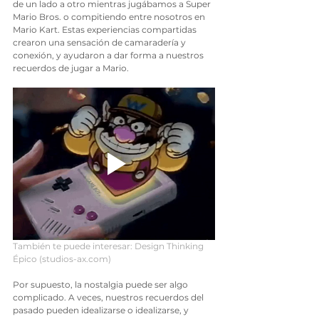
de un lado a otro mientras jugábamos a Super 
Mario Bros. o compitiendo entre nosotros en 
Mario Kart. Estas experiencias compartidas 
crearon una sensación de camaradería y 
conexión, y ayudaron a dar forma a nuestros 
recuerdos de jugar a Mario.
También te puede interesar: 
Design Thinking 
Épico (studios-ax.com)
Por supuesto, la nostalgia puede ser algo 
complicado. A veces, nuestros recuerdos del 
pasado pueden idealizarse o idealizarse, y 