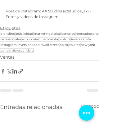
Post de instagram: 
AX Studios (@studios_ax) • 
Fotos y videos de Instagram
Etiquetas:
branding
publicidad
marketingdigital
consejos
mercadeo
arte
redessociales
economia
dinero
venta
pintura
inversionista
instagram
inversion
reddit
wall street
bolsa
dolares
new york
pandemia
escandalo
Ventas
Ver todo
Entradas relacionadas