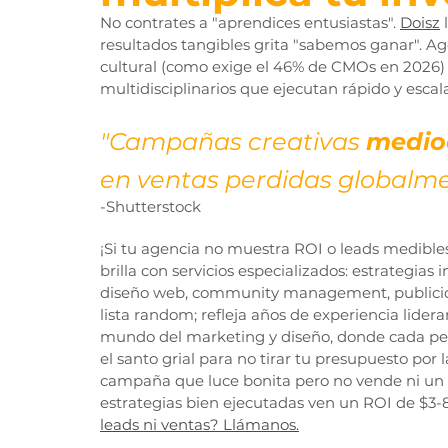
No contrates a "aprendices entusiastas". 
Doisz
 
resultados tangibles grita "sabemos ganar". A
cultural (como exige el 46% de CMOs en 2026) g
multidisciplinarios que ejecutan rápido y esca
"Campañas creativas 
medio
en ventas perdidas globalm
-Shutterstock
¡Si tu agencia no muestra ROI o leads medibles
brilla con servicios especializados: estrategias 
diseño web, community management, publicida
lista random; refleja años de experiencia lidera
mundo del marketing y diseño, donde cada peso 
el santo grial para no tirar tu presupuesto por
campaña que luce bonita pero no vende ni un 
estrategias bien ejecutadas ven un ROI de $3-8 
leads ni ventas? Llámanos.