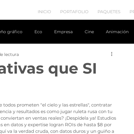
INICIO
PORTAFOLIO
PAQUETES
P
eño gráfico
Eco
Empresa
Cine
Animación
e lectura
r inmobiliario
estrategia de marketing
Diseño web
ativas que SI
odos prometen "el cielo y las estrellas", contratar 
encia y resultados es como jugar ruleta rusa con tu 
onviertan en ventas reales? ¡Despídela ya! Estudios 
 en datos y expertise logran ROIs de hasta $8 por 
uí va la verdad cruda, con datos duros y un guiño a 