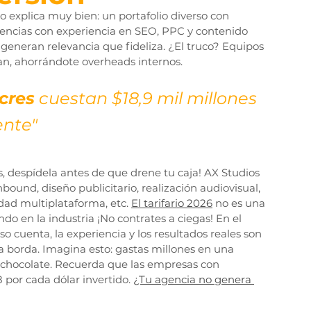
lo explica muy bien: un portafolio diverso con 
gencias con experiencia en SEO, PPC y contenido 
eneran relevancia que fideliza. ¿El truco? Equipos 
lan, ahorrándote overheads internos.
cres
 cuestan $18,9 mil millones 
ente"
, despídela antes de que drene tu caja! AX Studios 
inbound, diseño publicitario, realización audiovisual, 
d multiplataforma, etc. 
El tarifario 2026
 no es una 
ndo en la industria ¡No contrates a ciegas! En el 
cuenta, la experiencia y los resultados reales son 
 la borda. Imagina esto: gastas millones en una 
chocolate. Recuerda que las empresas con 
por cada dólar invertido. 
¿Tu agencia no genera 