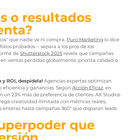
 o resultados 
enta?
tos" que nadie ve ni compra. 
Puro Marketing
 lo dice 
afolios probados— separa a los pros de los 
orme de 
Shutterstock 2025
 revela que campañas 
 en ventas perdidas globalmente; prioriza calidad o 
 y ROI, despídela!
 Agencias expertas optimizan 
 eficiencia y ganancias. Según 
Acción Eficaz
, en 
n un 23% más de preferencia de clientes. AX Studios 
rega creatividad ilimitada con métricas reales, 
s enteras hasta campañas 360° que disparan leads
superpoder que 
versión