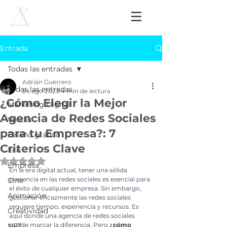
Entrada
Todas las entradas
Adrián Guerrero
Todas las entradas
24 ago 2023
4 min de lectura
¿Cómo Elegir la Mejor
Marketing Digital
Agencia de Redes Sociales
Ventas
para tu Empresa?: 7
Diseño gráfico
Criterios Clave
Eco
Obtuvo NaN de 5 estrellas.
Empresa
En la era digital actual, tener una sólida 
presencia en las redes sociales es esencial para 
Cine
el éxito de cualquier empresa. Sin embargo, 
Animación
gestionar eficazmente las redes sociales 
requiere tiempo, experiencia y recursos. Es 
Creatividad
aquí donde una agencia de redes sociales 
puede marcar la diferencia. Pero 
¿cómo 
NFT