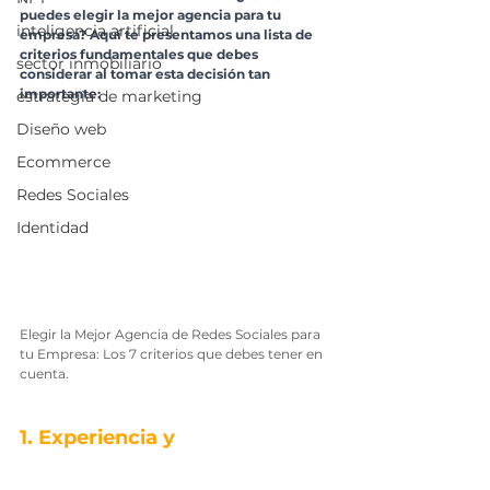
puedes elegir la mejor agencia para tu 
inteligencia artificial
empresa? Aquí te presentamos una lista de 
criterios fundamentales que debes 
sector inmobiliario
considerar al tomar esta decisión tan 
importante:
estrategia de marketing
Diseño web
Ecommerce
Redes Sociales
Identidad
Elegir la Mejor Agencia de Redes Sociales para 
tu Empresa: Los 7 criterios que debes tener en 
cuenta.
1. Experiencia y 