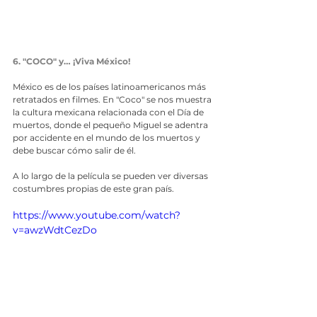
6. "COCO" y… ¡Viva México!
México es de los países latinoamericanos más 
retratados en filmes. En "Coco" se nos muestra 
la cultura mexicana relacionada con el Día de 
muertos, donde el pequeño Miguel se adentra 
por accidente en el mundo de los muertos y 
debe buscar cómo salir de él. 
A lo largo de la película se pueden ver diversas 
costumbres propias de este gran país.
https://www.youtube.com/watch?
v=awzWdtCezDo