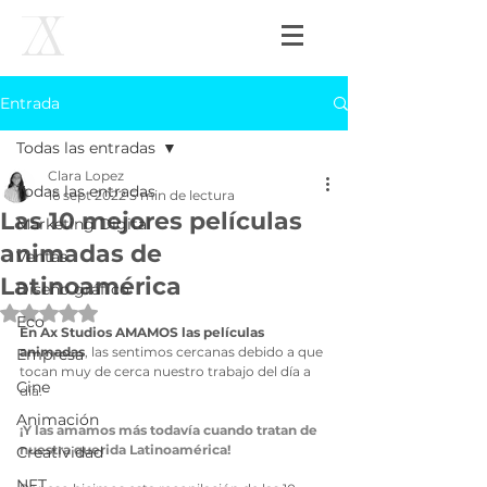
Entrada
Todas las entradas
Clara Lopez
Todas las entradas
16 sept 2022
5 min de lectura
Las 10 mejores películas
Marketing Digital
animadas de
Ventas
Latinoamérica
Diseño gráfico
Obtuvo NaN de 5 estrellas.
Eco
En Ax Studios AMAMOS las películas 
animadas
, las sentimos cercanas debido a que 
Empresa
tocan muy de cerca nuestro trabajo del día a 
Cine
día. 
Animación
¡Y las amamos más todavía cuando tratan de 
nuestra querida Latinoamérica!
Creatividad
NFT