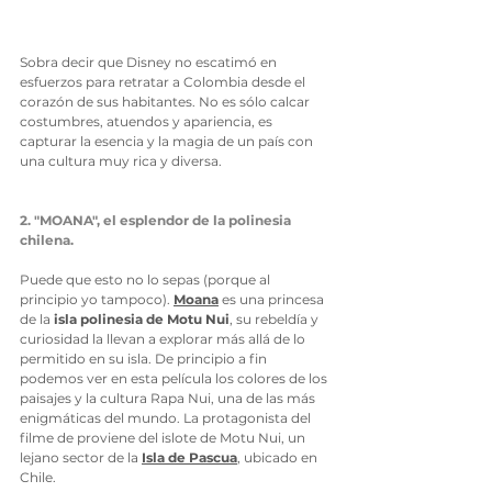
Sobra decir que Disney no escatimó en 
esfuerzos para retratar a Colombia desde el 
corazón de sus habitantes. No es sólo calcar 
costumbres, atuendos y apariencia, es 
capturar la esencia y la magia de un país con 
una cultura muy rica y diversa. 
2. "MOANA", el esplendor de la polinesia 
chilena.
Puede que esto no lo sepas (porque al 
principio yo tampoco). 
Moana
 es una princesa 
de la 
isla polinesia de Motu Nui
, su rebeldía y 
curiosidad la llevan a explorar más allá de lo 
permitido en su isla. De principio a fin 
podemos ver en esta película los colores de los 
paisajes y la cultura Rapa Nui, una de las más 
enigmáticas del mundo. La protagonista del 
filme de proviene del islote de Motu Nui, un 
lejano sector de la
Isla de Pascua
, ubicado en 
Chile.