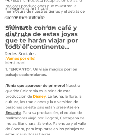
Por eso hicimos esta recopilación de las 10 
mejores producciones que muestran la 
inteligencia artificial
hermosura de nuestras tierras y el detrás de 
escena de sus rodajes. 
sector inmobiliario
estrategia de marketing
Siéntate con un café y 
disfruta de estas joyas 
Diseño web
que te harán viajar por 
Ecommerce
todo el continente...
Redes Sociales
¡Vamos por ello!
Identidad
1. “ENCANTO”, Un viaje mágico por los 
paisajes colombianos.
¡Tenía que aparecer de primero!
 Nuestra 
querida Colombia es la reina de esta 
producción de 
Disney
. La fauna, la flora, la 
cultura, las tradiciones y la diversidad de 
personas de este país están presentes en 
Encanto
. Para su producción, el equipo de 
realizadores viajó por Bogotá, Cartagena de 
Indias, Barichara, Salento, Palenque y el Valle 
de Cocora, para inspirarse en los paisajes de 
estas maravillosas tierras. 