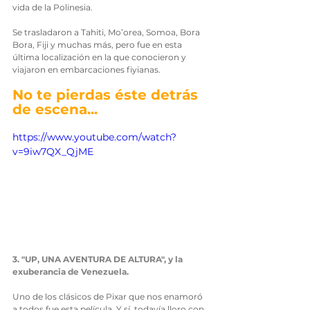
vida de la Polinesia.
Se trasladaron a Tahiti, Mo’orea, Somoa, Bora 
Bora, Fiji y muchas más, pero fue en esta 
última localización en la que conocieron y 
viajaron en embarcaciones fiyianas.
No te pierdas éste detrás 
de escena...
https://www.youtube.com/watch?
v=9iw7QX_QjME
3. "UP, UNA AVENTURA DE ALTURA", y la 
exuberancia de Venezuela.
Uno de los clásicos de Pixar que nos enamoró 
a todos fue esta película. Y sí, todavía lloro con 