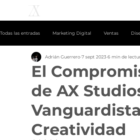
Todas las entradas
Marketing Digital
Ventas
Dis
Adrián Guerrero
7 sept 2023
6 min de lectu
Creatividad
NFT
inteligencia artificial
secto
El Compromis
Ecommerce
Redes Sociales
Identidad
de AX Studio
Vanguardista
Creatividad