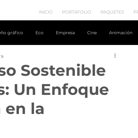
INICIO
PORTAFOLIO
PAQUETES
P
eño gráfico
Eco
Empresa
Cine
Animación
ra
r inmobiliario
estrategia de marketing
Diseño web
o Sostenible
s: Un Enfoque
 en la