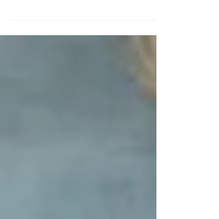
No solo generamos estrategias digitales dignas de
los Dioses, sino que te facilitamos la vida… Tenemos
experiencia con todo tipo de...