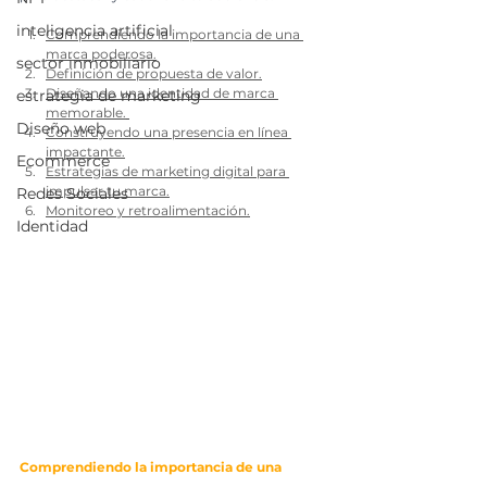
inteligencia artificial
Comprendiendo la importancia de una 
marca poderosa.
sector inmobiliario
Definición de propuesta de valor.
Diseñando una identidad de marca 
estrategia de marketing
memorable.
Diseño web
Construyendo una presencia en línea 
impactante.
Ecommerce
Estrategias de marketing digital para 
impulsar tu marca.
Redes Sociales
Monitoreo y retroalimentación.
Identidad
Comprendiendo la importancia de una 