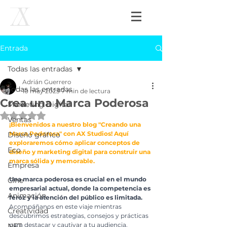
Entrada
Todas las entradas
Adrián Guerrero
Todas las entradas
10 may 2023
7 min de lectura
Crea una Marca Poderosa
Marketing Digital
Obtuvo NaN de 5 estrellas.
Ventas
¡Bienvenidos a nuestro blog "Creando una 
Marca Poderosa" con AX Studios! Aquí 
Diseño gráfico
exploraremos cómo aplicar conceptos de 
Eco
diseño y marketing digital para construir una 
marca sólida y memorable. 
Empresa
Una marca poderosa es crucial en el mundo 
Cine
empresarial actual, donde la competencia es 
Animación
feroz y la atención del público es limitada.
Acompáñanos en este viaje mientras 
Creatividad
descubrimos estrategias, consejos y prácticas 
para destacar y cautivar a tu audiencia.
NFT