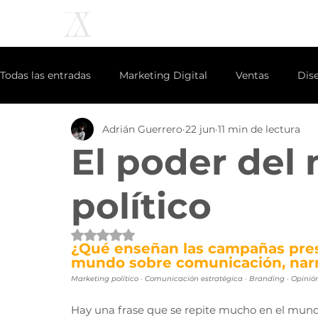
Todas las entradas
Marketing Digital
Ventas
Dis
Adrián Guerrero
22 jun
11 min de lectura
Creatividad
NFT
inteligencia artificial
secto
El poder del
Ecommerce
Redes Sociales
Identidad
político
Obtuvo NaN de 5 estrellas.
¿Qué enseñan las campañas pres
mundo sobre comunicación, narr
Marketing político · Comunicación estratégica · Branding · Opinió
Hay una frase que se repite mucho en el mundo