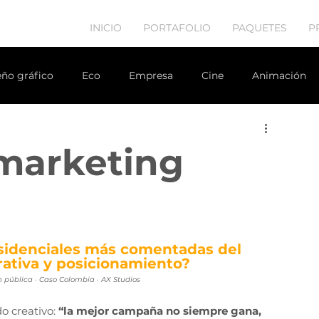
INICIO
PORTAFOLIO
PAQUETES
P
eño gráfico
Eco
Empresa
Cine
Animación
r inmobiliario
estrategia de marketing
Diseño web
 marketing
idenciales más comentadas del 
ativa y posicionamiento?
n pública · Caso Colombia · AX Studios
 creativo: 
“la mejor campaña no siempre gana, 