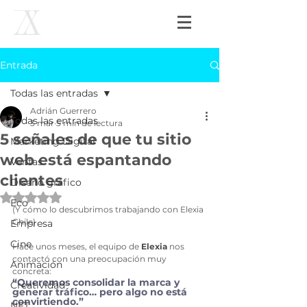
Entrada
Todas las entradas
Adrián Guerrero
Todas las entradas
3 mar
5 min de lectura
5 señales de que tu sitio
Marketing Digital
web está espantando
Ventas
clientes
Diseño gráfico
Obtuvo NaN de 5 estrellas.
Eco
(Y cómo lo descubrimos trabajando con Elexia 
Chile)
Empresa
Cine
Hace unos meses, el equipo de 
Elexia
 nos 
contactó con una preocupación muy 
Animación
concreta:
“Queremos consolidar la marca y 
Creatividad
generar tráfico… pero algo no está 
convirtiendo.”
NFT