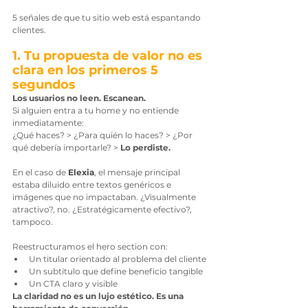
5 señales de que tu sitio web está espantando 
clientes.
1. Tu propuesta de valor no es 
clara en los primeros 5 
segundos
Los usuarios no leen. Escanean.
Si alguien entra a tu home y no entiende 
inmediatamente:
¿Qué haces? > ¿Para quién lo haces? > ¿Por 
qué debería importarle? > 
Lo perdiste.
En el caso de 
Elexia
, el mensaje principal 
estaba diluido entre textos genéricos e 
imágenes que no impactaban. ¿Visualmente 
atractivo?, no. ¿Estratégicamente efectivo?, 
tampoco.
Reestructuramos el hero section con:
Un titular orientado al problema del cliente
Un subtítulo que define beneficio tangible
Un CTA claro y visible
La claridad no es un lujo estético. Es una 