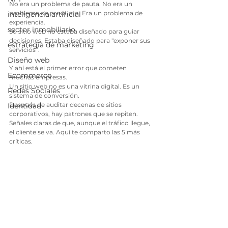
No era un problema de pauta. No era un 
problema de producto. Era un problema de 
inteligencia artificial
experiencia.
sector inmobiliario
Su sitio web no estaba diseñado para guiar 
decisiones. Estaba diseñado para "exponer sus 
estrategia de marketing
servicios”.
Diseño web
Y ahí está el primer error que cometen 
Ecommerce
muchas empresas.
Un sitio web no es una vitrina digital. Es un 
Redes Sociales
sistema de conversión.
Después de auditar decenas de sitios 
Identidad
corporativos, hay patrones que se repiten. 
Señales claras de que, aunque el tráfico llegue, 
el cliente se va. Aquí te comparto las 5 más 
críticas.