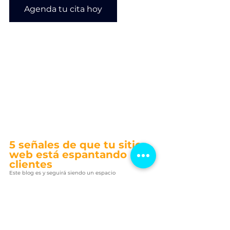
Agenda tu cita hoy
5 señales de que tu sitio 
web está espantando 
clientes
Este blog es y seguirá siendo un espacio 
completamente libre de anuncios. No publicamos 
banners, contenido patrocinado ni recomendaciones 
condicionadas por intereses comerciales, porque 
creemos que la industria creativa merece información 
clara, seria y sin distracciones. Si este contenido te 
aporta valor, te invitamos a compartirlo con otros 
empresarios y a dejar tu opinión en la sección de 
comentarios; estamos abiertos al diálogo y a conversar 